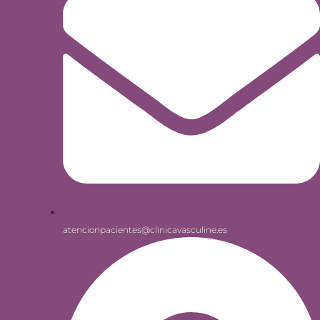
atencionpacientes@clinicavasculine.es