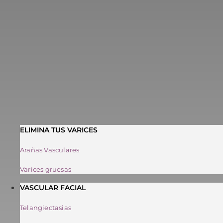
ELIMINA TUS VARICES
Arañas Vasculares
Varices gruesas
VASCULAR FACIAL
Telangiectasias