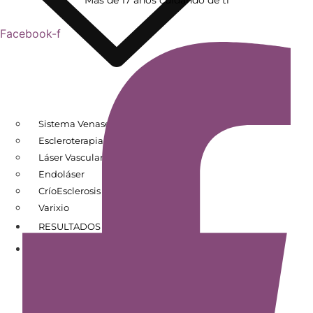
Facebook-f
Sistema Venaseal
Escleroterapia
Láser Vascular
Endoláser
CríoEsclerosis
Varixio
RESULTADOS DE PACIENTES
CONÓCENOS