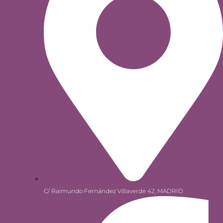
C/ Raimundo Fernández Villaverde 42, MADRID