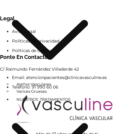
Legal
Aviso Legal
Políticas de privacidad
Políticas de cookies
Ponte En Contacto
C/ Raimundo Fernández Villaderde 42
Email: atencionpacientes@clinicavasculine.es
Arañas Vasculares
Teléfono: 91 990 60 06
Varices Gruesas
NUESTROS TRATAMIENTOS
Más de 17 años cuidando de tí