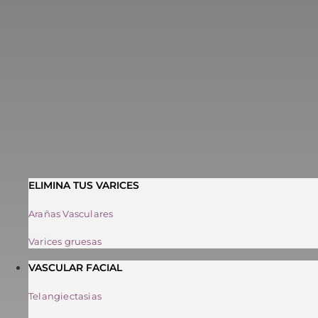
ELIMINA TUS VARICES
Arañas Vasculares
Varices gruesas
VASCULAR FACIAL
Telangiectasias