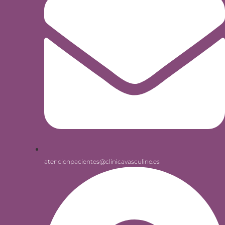
atencionpacientes@clinicavasculine.es