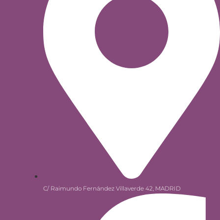
C/ Raimundo Fernández Villaverde 42, MADRID