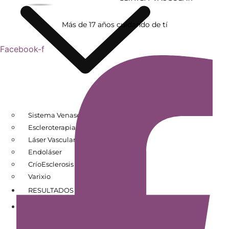
Más de 17 años cuidando de tí
Facebook-f
Sistema Venaseal
Escleroterapia
Láser Vascular
Endoláser
CríoEsclerosis
Varixio
RESULTADOS DE PACIENTES
CONÓCENOS