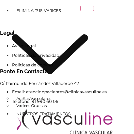
ELIMINA TUS VARICES
Legal
Aviso Legal
Políticas de privacidad
Políticas de cookies
Ponte En Contacto
C/ Raimundo Fernández Villaderde 42
Email: atencionpacientes@clinicavasculine.es
Arañas Vasculares
Teléfono: 91 990 60 06
Varices Gruesas
NUESTROS TRATAMIENTOS