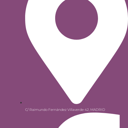
C/ Raimundo Fernández Villaverde 42, MADRID