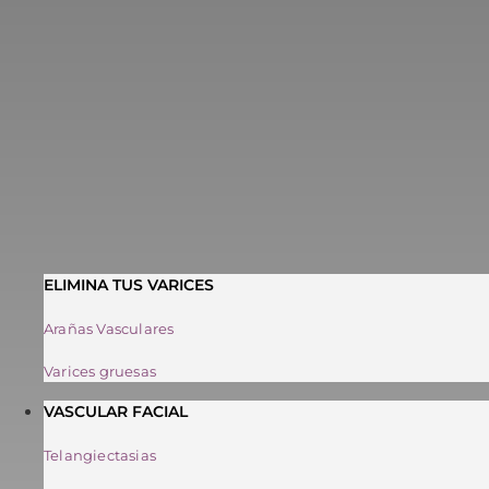
ELIMINA TUS VARICES
Arañas Vasculares
Varices gruesas
VASCULAR FACIAL
Telangiectasias