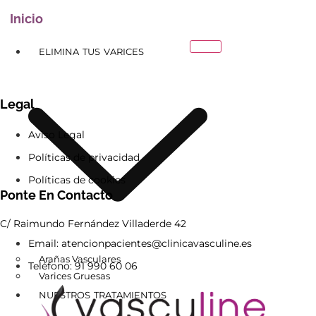
Inicio
ELIMINA TUS VARICES
Legal
Aviso Legal
Políticas de privacidad
Políticas de cookies
Ponte En Contacto
C/ Raimundo Fernández Villaderde 42
Email: atencionpacientes@clinicavasculine.es
Arañas Vasculares
Teléfono: 91 990 60 06
Varices Gruesas
NUESTROS TRATAMIENTOS