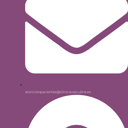
atencionpacientes@clinicavasculine.es