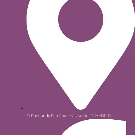
C/ Raimundo Fernández Villaverde 42, MADRID