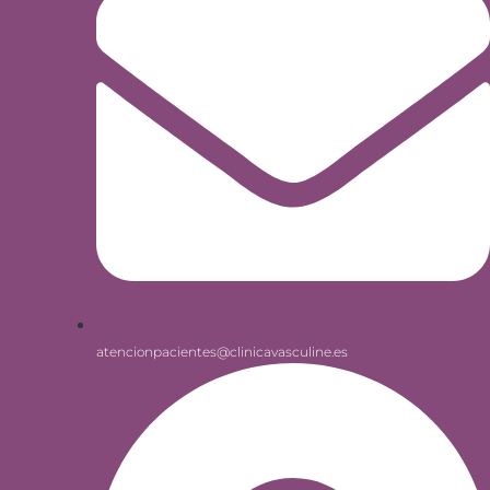
atencionpacientes@clinicavasculine.es