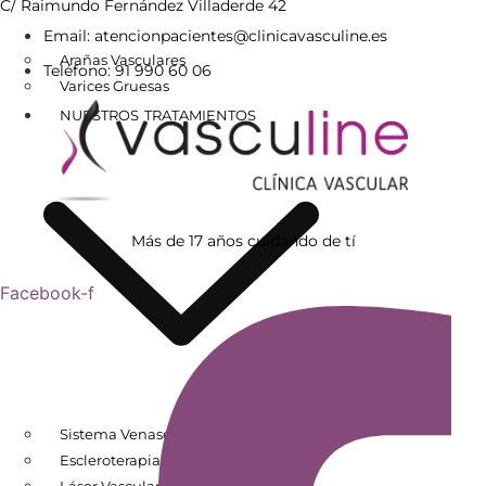
C/ Raimundo Fernández Villaderde 42
Email: atencionpacientes@clinicavasculine.es
Arañas Vasculares
Teléfono: 91 990 60 06
Varices Gruesas
NUESTROS TRATAMIENTOS
Más de 17 años cuidando de tí
Facebook-f
Sistema Venaseal
Escleroterapia
Láser Vascular