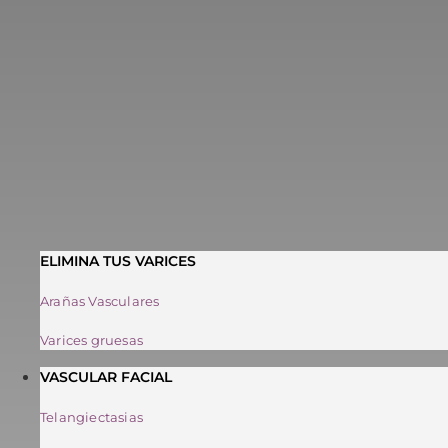
ELIMINA TUS VARICES
Arañas Vasculares
Varices gruesas
VASCULAR FACIAL
Telangiectasias