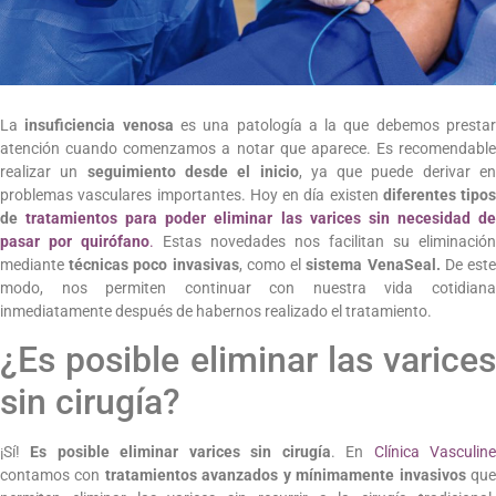
La
insuficiencia venosa
es una patología a la que debemos presta
atención cuando comenzamos a notar que aparece. Es recomendable
realizar un
seguimiento desde el inicio
, ya que puede derivar e
problemas vasculares importantes. Hoy en día existen
diferentes tipos
de
tratamientos para poder eliminar las varices sin necesidad d
pasar por quirófano
.
Estas novedades nos facilitan su eliminación
mediante
técnicas poco invasivas
, como el
sistema VenaSeal.
De est
modo, nos permiten continuar con nuestra vida cotidiana
inmediatamente después de habernos realizado el tratamiento.
¿Es posible eliminar las varices
sin cirugía?
¡Sí!
Es posible eliminar varices sin cirugía
. En
Clínica Vasculin
contamos con
tratamientos avanzados y mínimamente invasivos
qu