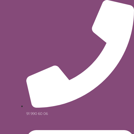
Ir
al
contenido
91 990 60 06