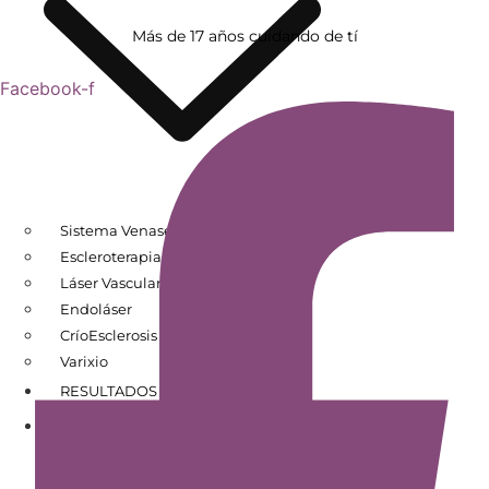
Más de 17 años cuidando de tí
Facebook-f
Sistema Venaseal
Escleroterapia
Láser Vascular
Endoláser
CríoEsclerosis
Varixio
RESULTADOS DE PACIENTES
CONÓCENOS