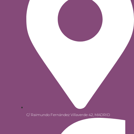
C/ Raimundo Fernández Villaverde 42, MADRID