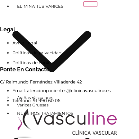
ELIMINA TUS VARICES
Legal
Aviso Legal
Políticas de privacidad
Políticas de cookies
Ponte En Contacto
C/ Raimundo Fernández Villaderde 42
Email: atencionpacientes@clinicavasculine.es
Arañas Vasculares
Teléfono: 91 990 60 06
Varices Gruesas
NUESTROS TRATAMIENTOS