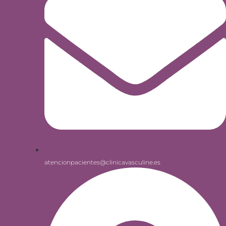
atencionpacientes@clinicavasculine.es