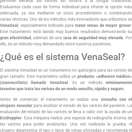
permiten eliminar las varices sin recurrir a la cirugía tradicional.
Evaluamos cada caso de forma individual para ofrecer la opción más
adecuada, ya sea mediante un único procedimiento o combinando
varias técnicas. Uno de los métodos más innovadores que utilizamos es
VenaSeal
, especialmente indicado para
tratar venas de mayor grosor
.
Este tratamiento está dando muy buenos resultados demostrando su
gran efectividad
, además de una
tasa de seguridad muy elevada
. Po
ello, es un método muy demandado entre nuestros pacientes.
¿Qué es el sistema VenaSeal?
El sistema VenaSeal es un tratamiento no quirúrgico para las varices de
gran tamaño. Este tratamiento utiliza un
producto «adhesivo médico»
(cianoacrilato) llamado VenaSeal
. Es un método
mínimament
invasivo que trata las varices de un modo sencillo, rápido y seguro.
Antes de comenzar el tratamiento se realiza una
consulta con e
cirujano vascular
para analizar el estado de las varices del paciente. L
evaluación del estado de las varices se lleva a cabo con la ayuda de un
EcoDoppler
. Esta máquina realiza una especie de radiografía interna de
las varices para poder analizarlas. Una vez realizada la prueba, el
cirujano diagnostica el tipo o tipos de venas afectadas y recomienda el