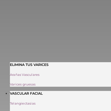
ELIMINA TUS VARICES
Arañas Vasculares
Varices gruesas
VASCULAR FACIAL
Telangiectasias