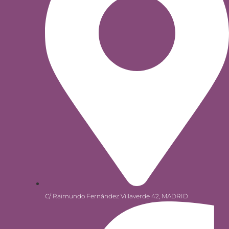
C/ Raimundo Fernández Villaverde 42, MADRID