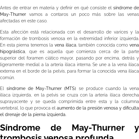
Antes de entrar en materia y definir en qué consiste el
síndrome de
May-Thurner
vamos a contaros un poco más sobre las venas
afectadas en este caso.
Esta afección está relacionada con el desarrollo de varices y la
formación de trombosis venosa en la extremidad inferior izquierda.
En esta pierna tenemos la
vena ilíaca
, también conocida como
ven
hipográstica
, que es aquella que comienza cerca de la parte
superior del foramen ciático mayor, pasando por encima, detrás y
ligeramente medial a la arteria ilíaca interna. Se une a la vena ilíaca
externa en el borde de la pelvis, para formar la conocida vena ilíaca
común.
El
síndrome de May-Thurner (MTS)
se produce cuando la ven
ilíaca izquierda, en la pelvis se cruza con la arteria ilíaca derecha
suprayacente y se queda comprimida entre esta y la columna
vertebral, lo que provoca el
aumento de la presión venosa y dificulta
el drenaje de la pierna izquierda.
Síndrome de May-Thurner y
trombosis venosa profunda