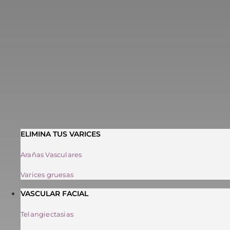
ELIMINA TUS VARICES
Arañas Vasculares
Varices gruesas
VASCULAR FACIAL
Telangiectasias