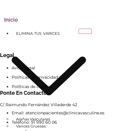
Inicio
ELIMINA TUS VARICES
Legal
Aviso Legal
Políticas de privacidad
Políticas de cookies
Ponte En Contacto
C/ Raimundo Fernández Villaderde 42
Email: atencionpacientes@clinicavasculine.es
Arañas Vasculares
Teléfono: 91 990 60 06
Varices Gruesas