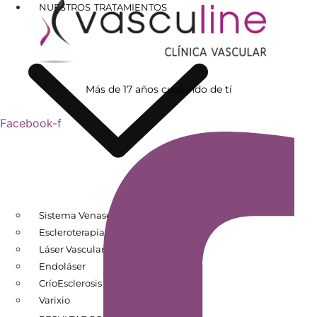
NUESTROS TRATAMIENTOS
Más de 17 años cuidando de tí
Facebook-f
Sistema Venaseal
Escleroterapia
Láser Vascular
Endoláser
CríoEsclerosis
Varixio