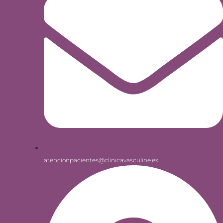
atencionpacientes@clinicavasculine.es