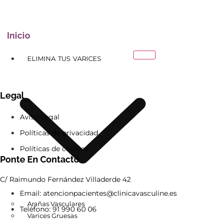
Inicio
ELIMINA TUS VARICES
Legal
Aviso Legal
Políticas de privacidad
Políticas de cookies
Ponte En Contacto
C/ Raimundo Fernández Villaderde 42
Email: atencionpacientes@clinicavasculine.es
Arañas Vasculares
Teléfono: 91 990 60 06
Varices Gruesas