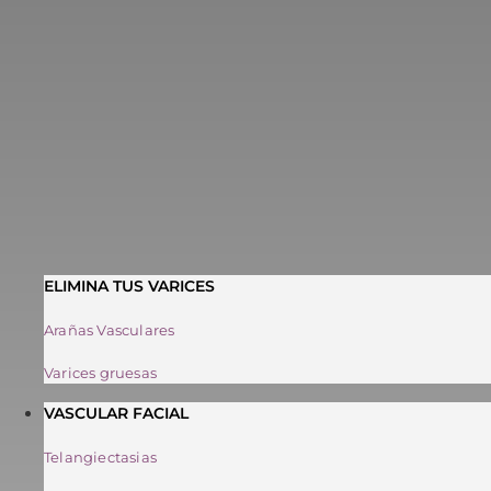
ELIMINA TUS VARICES
Arañas Vasculares
Varices gruesas
VASCULAR FACIAL
Telangiectasias