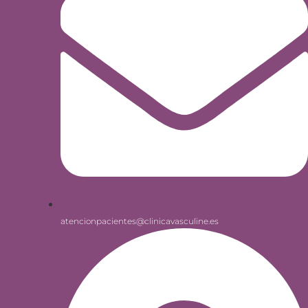
atencionpacientes@clinicavasculine.es