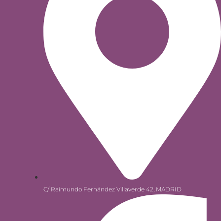
C/ Raimundo Fernández Villaverde 42, MADRID