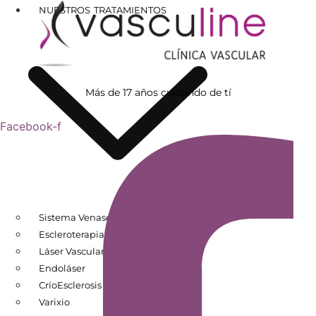
NUESTROS TRATAMIENTOS
Más de 17 años cuidando de tí
Facebook-f
Sistema Venaseal
Escleroterapia
Láser Vascular
Endoláser
CríoEsclerosis
Varixio