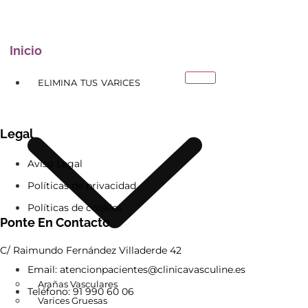
Inicio
ELIMINA TUS VARICES
Legal
Aviso Legal
Políticas de privacidad
Políticas de cookies
Ponte En Contacto
C/ Raimundo Fernández Villaderde 42
Email: atencionpacientes@clinicavasculine.es
Arañas Vasculares
Teléfono: 91 990 60 06
Varices Gruesas