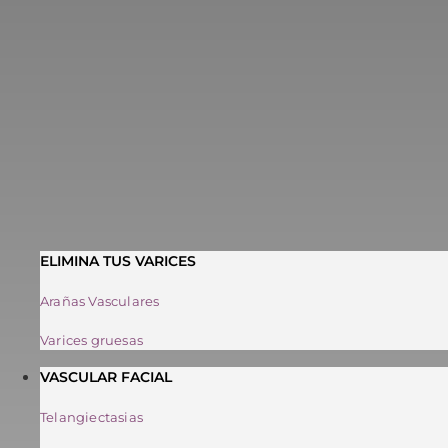
ELIMINA TUS VARICES
Arañas Vasculares
Varices gruesas
VASCULAR FACIAL
Telangiectasias