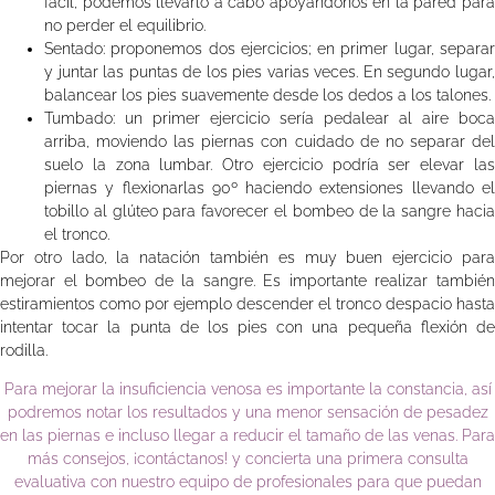
fácil, podemos llevarlo a cabo apoyándonos en la pared para
no perder el equilibrio.
Sentado: proponemos dos ejercicios; en primer lugar, separar
y juntar las puntas de los pies varias veces. En segundo lugar,
balancear los pies suavemente desde los dedos a los talones.
Tumbado: un primer ejercicio sería pedalear al aire boca
arriba, moviendo las piernas con cuidado de no separar del
suelo la zona lumbar. Otro ejercicio podría ser elevar las
piernas y flexionarlas 90º haciendo extensiones llevando el
tobillo al glúteo para favorecer el bombeo de la sangre hacia
el tronco.
Por otro lado, la natación también es muy buen ejercicio para
mejorar el bombeo de la sangre. Es importante realizar también
estiramientos como por ejemplo descender el tronco despacio hasta
intentar tocar la punta de los pies con una pequeña flexión de
rodilla.
Para mejorar la insuficiencia venosa es importante la constancia, así
podremos notar los resultados y una menor sensación de pesadez
en las piernas e incluso llegar a reducir el tamaño de las venas. Para
más consejos, ¡contáctanos! y concierta una primera consulta
evaluativa con nuestro equipo de profesionales para que puedan