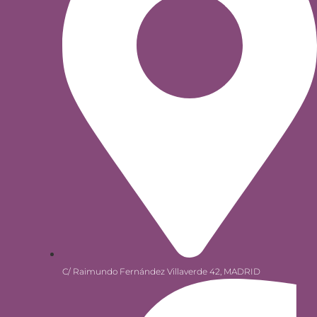
C/ Raimundo Fernández Villaverde 42, MADRID