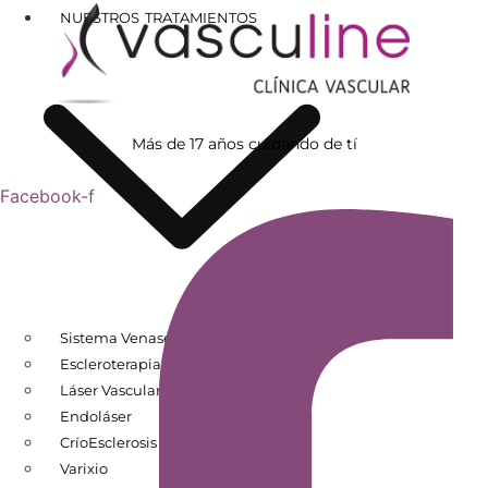
NUESTROS TRATAMIENTOS
Más de 17 años cuidando de tí
Facebook-f
Sistema Venaseal
Escleroterapia
Láser Vascular
Endoláser
CríoEsclerosis
Varixio