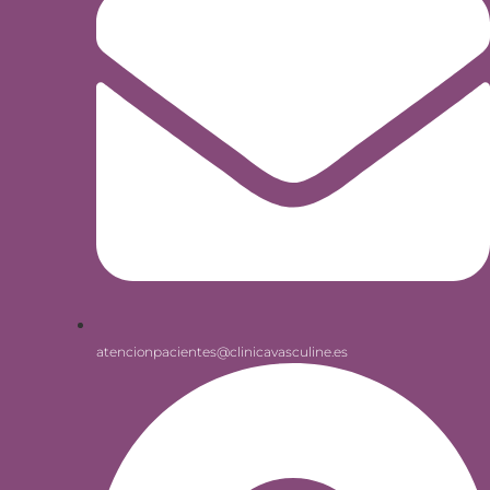
atencionpacientes@clinicavasculine.es