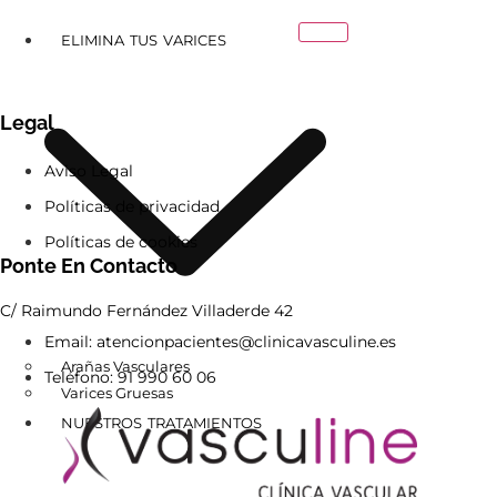
ELIMINA TUS VARICES
Legal
Aviso Legal
Políticas de privacidad
Políticas de cookies
Ponte En Contacto
C/ Raimundo Fernández Villaderde 42
Email: atencionpacientes@clinicavasculine.es
Arañas Vasculares
Teléfono: 91 990 60 06
Varices Gruesas
NUESTROS TRATAMIENTOS