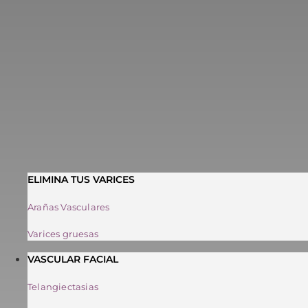
ELIMINA TUS VARICES
Arañas Vasculares
Varices gruesas
VASCULAR FACIAL
Telangiectasias