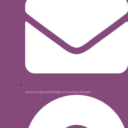
atencionpacientes@clinicavasculine.es