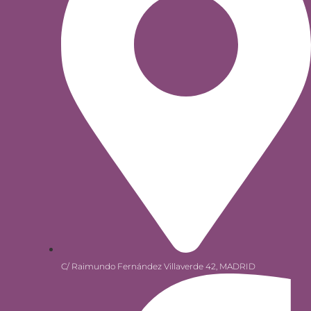
C/ Raimundo Fernández Villaverde 42, MADRID