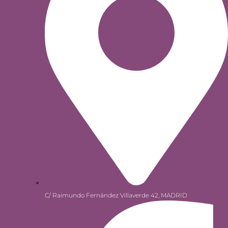
C/ Raimundo Fernández Villaverde 42, MADRID