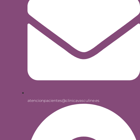
atencionpacientes@clinicavasculine.es