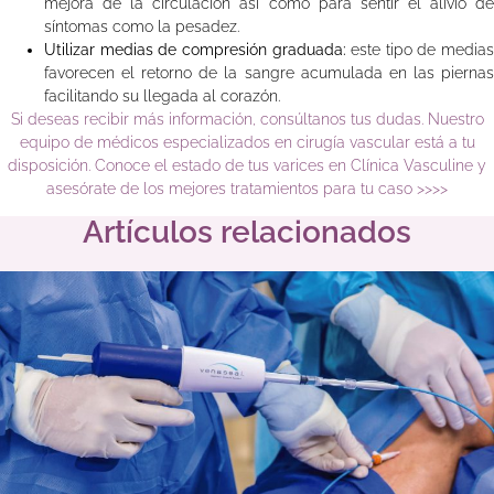
mejora de la circulación así como para sentir el alivio de
síntomas como la pesadez.
Utilizar medias de compresión graduada:
este tipo de medias
favorecen el retorno de la sangre acumulada en las piernas
facilitando su llegada al corazón.
Si deseas recibir más información, consúltanos tus dudas. Nuestro
equipo de médicos especializados en cirugía vascular está a tu
disposición. Conoce el estado de tus varices en Clínica Vasculine y
asesórate de los mejores tratamientos para tu caso >>>>
Artículos relacionados