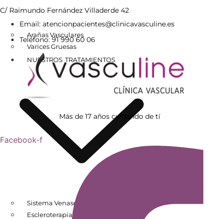
C/ Raimundo Fernández Villaderde 42
Email: atencionpacientes@clinicavasculine.es
Arañas Vasculares
Teléfono: 91 990 60 06
Varices Gruesas
NUESTROS TRATAMIENTOS
Más de 17 años cuidando de tí
Facebook-f
Sistema Venaseal
Escleroterapia