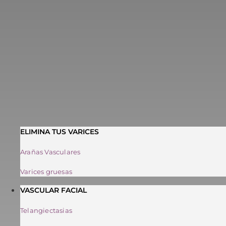
ELIMINA TUS VARICES
Arañas Vasculares
Varices gruesas
VASCULAR FACIAL
Telangiectasias