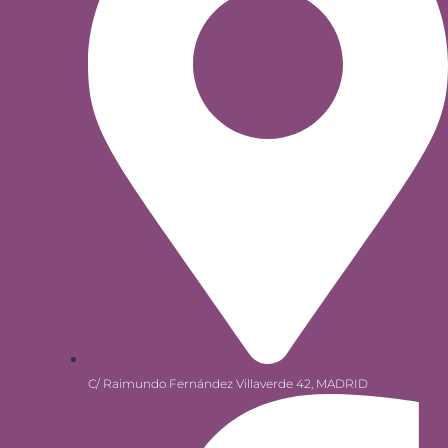
C/ Raimundo Fernández Villaverde 42, MADRID