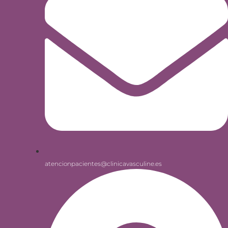
atencionpacientes@clinicavasculine.es