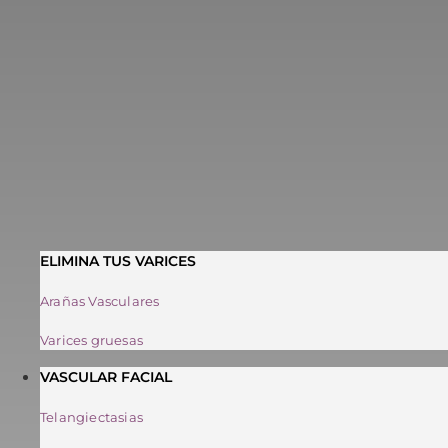
ELIMINA TUS VARICES
Arañas Vasculares
Varices gruesas
VASCULAR FACIAL
Telangiectasias