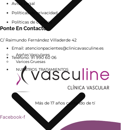
Aviso Legal
Políticas de privacidad
Políticas de cookies
Ponte En Contacto
C/ Raimundo Fernández Villaderde 42
Email: atencionpacientes@clinicavasculine.es
Arañas Vasculares
Teléfono: 91 990 60 06
Varices Gruesas
NUESTROS TRATAMIENTOS
Más de 17 años cuidando de tí
Facebook-f