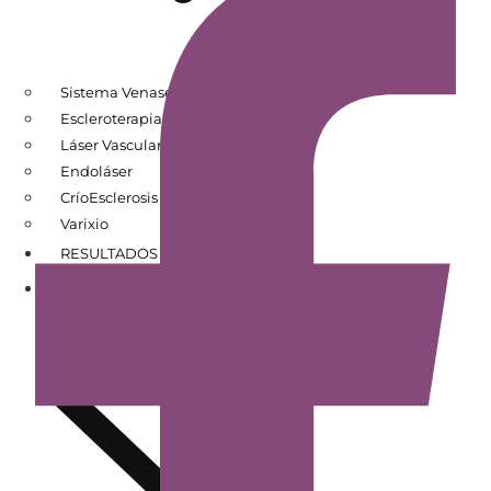
Sistema Venaseal
Escleroterapia
Láser Vascular
Endoláser
CríoEsclerosis
Varixio
RESULTADOS DE PACIENTES
CONÓCENOS