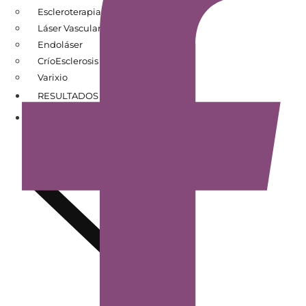
Escleroterapia
Láser Vascular
Endoláser
CríoEsclerosis
Varixio
RESULTADOS DE PACIENTES
CONÓCENOS