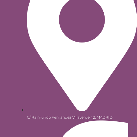
C/ Raimundo Fernández Villaverde 42, MADRID