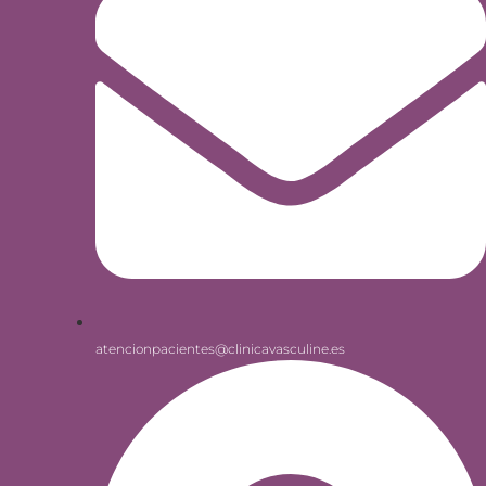
atencionpacientes@clinicavasculine.es