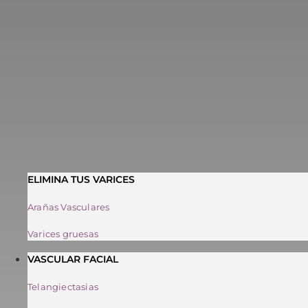
ELIMINA TUS VARICES
Arañas Vasculares
Varices gruesas
VASCULAR FACIAL
Telangiectasias