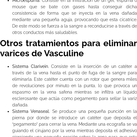
Microespuma.
Consiste en la infiltración de un gel, espuma o
mouse que se bate con gases hasta conseguir dicha
consistencia de forma que se inyecta en la vena dañada
mediante una pequeña aguja, provocando que esta cicatrice.
De este modo se fuerza a la sangre a reconducirse a través de
otros conductos más saludables.
Otros tratamientos para eliminar
varices de Vasculine
Sistema Clarivein.
Consiste en la inserción de un catéter 
través de la vena hasta el punto de fuga de la sangre para
eliminarla. Este catéter cuenta con un rotor que genera miles
de revoluciones por minuto en la punta, lo que provoca un
espasmo en la vena safena mientras se infiltra un líquido
esclerosante que actúa como pegamento para sellar la variz
dañada.
Sistema Venaseal.
Se produce una pequeña punción en la
pierna por donde se introduce un catéter que deposita el
“pegamento” para cerrar la vena. Mediante una ecografía se va
guiando el cirujano por la vena mientras deposita el adhesivo
ejerciendo una pequeña presión sobre la zona para que esta