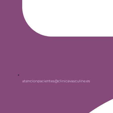
atencionpacientes@clinicavasculine.es